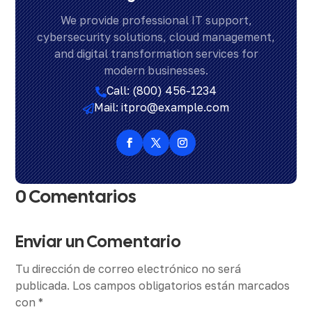
We provide professional IT support,
cybersecurity solutions, cloud management,
and digital transformation services for
modern businesses.
Call: (800) 456-1234

Mail: itpro@example.com

0 Comentarios
Enviar un Comentario
Tu dirección de correo electrónico no será
publicada.
Los campos obligatorios están marcados
con
*