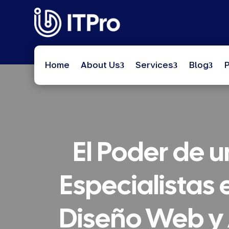
Home
About Us
Services
Blog
P
El Poder de 
Especialistas
Diseño Web y 