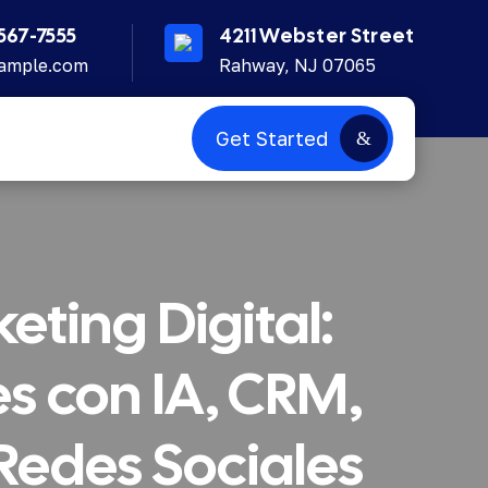
567-7555
4211 Webster Street
ample.com
Rahway, NJ 07065
Get Started
ting Digital:
s con IA, CRM,
Redes Sociales