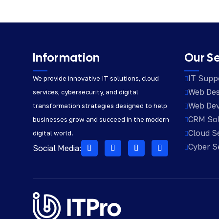
Information
Our S
IT Supp
We provide innovative IT solutions, cloud

Web Des
services, cybersecurity, and digital

Web De
transformation strategies designed to help

CRM Sol
businesses grow and succeed in the modern

Cloud S
digital world.

Cyber S
Social Media:
