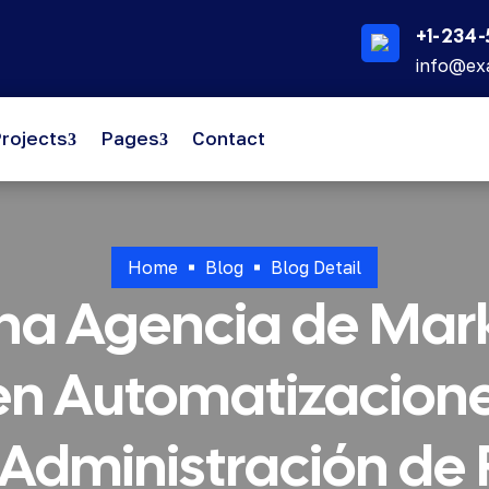
+1-234-
info@ex
rojects
Pages
Contact
Home
Blog
Blog Detail
una Agencia de Marke
 en Automatizacione
Administración de 