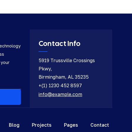
Contact Info
technology
ess
5919 Trussville Crossings
 your
Pkwy,
Birmingham, AL 35235
+(1) 1230 452 8597
info@example.com
Blog
Projects
Pages
Contact