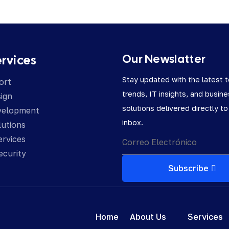
Our Newslatter
ervices
Stay updated with the latest 
ort
trends, IT insights, and busin
ign
solutions delivered directly to
velopment
inbox.
utions
ervices
ecurity
Subscribe
Home
About Us
Services